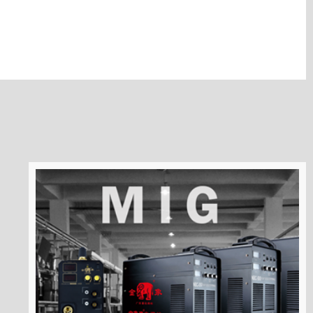
Qui Nous Sommes
Distinctions Et Certificats
Company's Mile Stones
Nous Contacter
Notre Filiale
Quoi de neuf