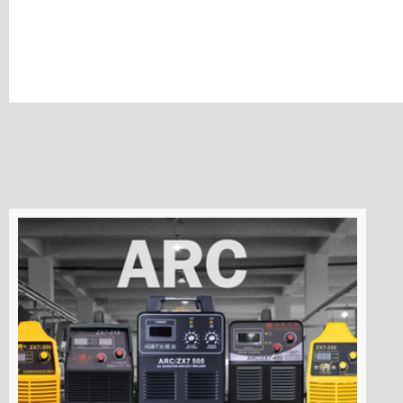
Machine de soudage ARC
R&D 
Machine de soudage TIG
Machine de soudage MIG
Machine de découpe
Accessoire de soudage