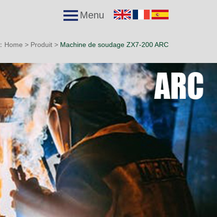
Menu
i：
Home
>
Produit
>
Machine de soudage ZX7-200 ARC
l
Viens avec nous.