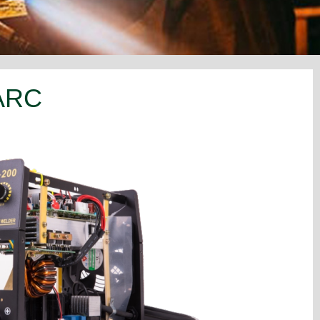
Qui Nous Sommes
Distinctions Et Certificats
 ARC
Company's Mile Stones
Nous Contacter
Notre Filiale
Quoi de neuf