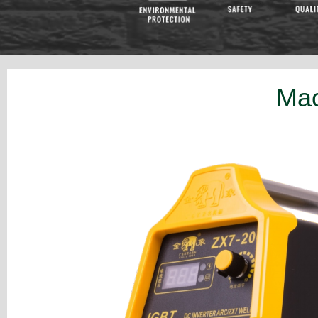
Machine de soudage ARC
R&D 
Machine de soudage TIG
Mac
Machine de soudage MIG
Machine de découpe
Accessoire de soudage