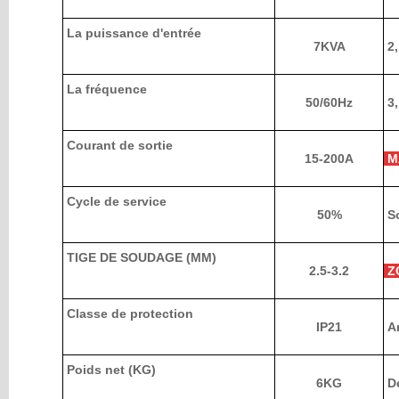
La puissance d'entrée
7KVA
2,
La fréquence
50/60Hz
3
Courant de sortie
15-200A
M
Cycle de service
50%
So
TIGE DE SOUDAGE (MM)
2.5-3.2
Z
Classe de protection
IP21
Am
Poids net (KG)
6KG
Dé