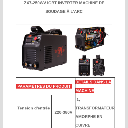
ZX7-250WV IGBT INVERTER MACHINE DE
SOUDAGE À L'ARC
Machine de découpe
Accessoire de soudage
Avantage
R&D Capabilities
DÉTAILS DANS LA
PARAMÈTRES DU PRODUIT
Service mondial
MACHINE
1,
Soutien Technique
Tension d'entrée
TRANSFORMATEUR
220-380V
AMORPHE EN
Videos
CUIVRE