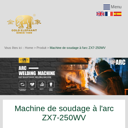
Menu
Vous êtes ici：
Home
>
Produit
>
Machine de soudage à l'arc ZX7-250WV
Application
Machine de soudage ARC
Machine de soudage à l'arc
Machine de soudage TIG
ZX7-250WV
Machine de soudage MIG