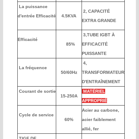
La puissance
2, CAPACITÉ
d'entrée Efficacité
4.5KVA
Viens avec nous.
EXTRA GRANDE
Qui Nous Sommes
3,TUBE IGBT À
Efficacité
85%
EFFICACITÉ
Distinctions Et Certificats
PUISSANTE
4,
La fréquence
Company's Mile Stones
50/60Hz
TRANSFORMATEUR
D'ENTRAÎNEMENT
Nous Contacter
Courant de sortie
MATÉRIEL
15-250A
APPROPRIÉ
Notre Filiale
Acier au carbone,
Cycle de service
60%
acier faiblement
Quoi de neuf
allié, fer
TIGE DE