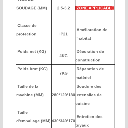
Industry Knowledge Expansion
SOUDAGE (MM)
2.5-3.2
ZONE APPLICABLE
Classe de
Amélioration de
protection
IP21
l'habitat
Poids net (KG)
Décoration de
4KG
construction
Poids brut (KG)
Réparation de
7KG
matériel
Taille de la
Soudure des
machine (MM)
280*120*180
ustensiles de
cuisine
Taille
Entretien des
d'emballage (MM)
430*340*170
tuyaux